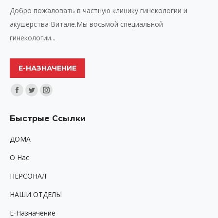
Добро пожаловать в частную клинику гинекологии и
акушерства Витале.Мы восьмой специальной
гинекологии...
Е-НАЗНАЧЕНИЕ
Найдите нас:
Facebook
Twitter
Instagram
page
page
page
Быстрые Ссылки
opens
opens
opens
in
in
in
ДОМА
new
new
new
O Hac
window
window
window
ПЕРСОНАЛ
НАШИ ОТДЕЛЫ
Е-Назначение