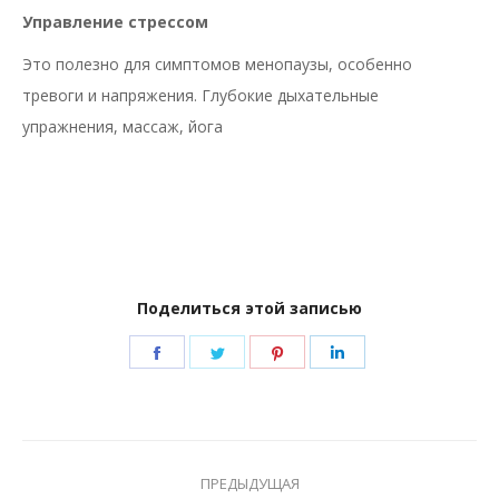
Управление стрессом
Это полезно для симптомов менопаузы, особенно
тревоги и напряжения. Глубокие дыхательные
упражнения, массаж, йога
Поделиться этой записью
Share
Share
Share
Share
on
on
on
on
Facebook
Twitter
Pinterest
LinkedIn
Навигация
ПРЕДЫДУЩАЯ
по