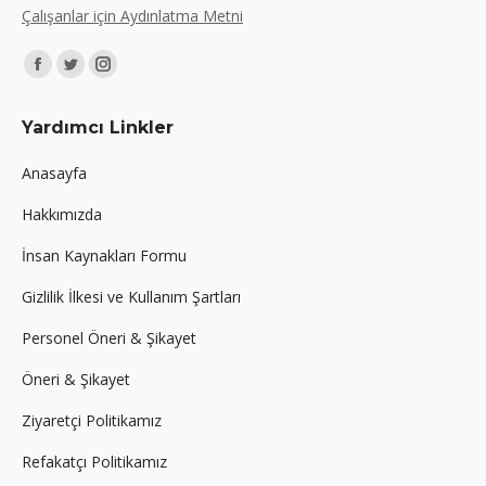
Çalışanlar için Aydınlatma Metni
Find us on:
Facebook
Twitter
Instagram
page
page
page
Yardımcı Linkler
opens
opens
opens
in
in
in
Anasayfa
new
new
new
Hakkımızda
window
window
window
İnsan Kaynakları Formu
Gizlilik İlkesi ve Kullanım Şartları
Personel Öneri & Şikayet
Öneri & Şikayet
Ziyaretçi Politikamız
Refakatçı Politikamız