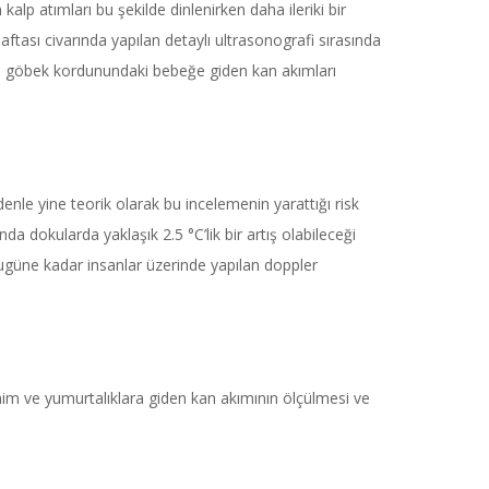
alp atımları bu şekilde dinlenirken daha ileriki bir
ftası civarında yapılan detaylı ultrasonografi sırasında
rde göbek kordunundaki bebeğe giden kan akımları
enle yine teorik olarak bu incelemenin yarattığı risk
dokularda yaklaşık 2.5 °C’lik bir artış olabileceği
Bugüne kadar insanlar üzerinde yapılan doppler
rahim ve yumurtalıklara giden kan akımının ölçülmesi ve