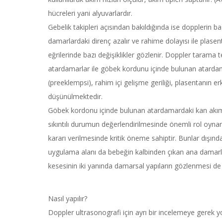
hücreleri yani alyuvarlardır.
Gebelik takipleri açısından bakıldığında ise dopplerin b
damarlardaki direnç azalır ve rahime dolayısı ile pla
eğrilerinde bazı değişiklikler gözlenir. Doppler tarama t
atardamarlar ile göbek kordunu içinde bulunan atardamar
(preeklempsi), rahim içi gelişme geriliği, plasentanın 
düşünülmektedir.
Göbek kordonu içinde bulunan atardamardaki kan akım e
sıkıntılı durumun değerlendirilmesinde önemli rol oyn
kararı verilmesinde kritik öneme sahiptir. Bunlar dışın
uygulama alanı da bebeğin kalbinden çıkan ana damarlar
kesesinin iki yanında damarsal yapıların gözlenmesi de o
Nasıl yapılır?
Doppler ultrasonografi için ayrı bir incelemeye gerek yo