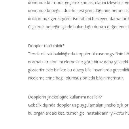
dönemde bu moda geçerek kan akımlarını izleyebilir ve ölç
dönemde bebeğin idrar kesesi görüldüğünde hemen iki yan
doktorunuz gerek görür ise rahimi besleyen damarlarda
ölçülerek bebeğin içinde bulunduğu durum değerlendiril
Doppler riskli midir?
Teorik olarak bakıldığında doppler ultrasonografinin böl
normal ultrason incelemesine göre biraz daha yüksekti
gösterilmekle birlikte bu düzey bile insanlarda güvenl
incelemelerine bağlı olumsuz bir etki bildirilmemiştir.
Dopplerin jinekolojide kullanımı nasıldır?
Gebelik dışında doppler usg uygulamaları jinekolojik org
bu organlardaki kist, tümör gibi hastalıkların iyi–kötü 