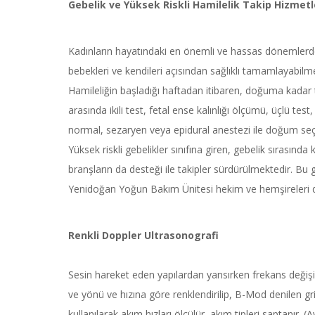
Gebelik ve Yüksek Riskli Hamilelik Takip Hizmetl
Kadınların hayatındaki en önemli ve hassas dönemlerden 
bebekleri ve kendileri açısından sağlıklı tamamlayabilmel
Hamileliğin başladığı haftadan itibaren, doğuma kadar tü
arasında ikili test, fetal ense kalınlığı ölçümü, üçlü t
normal, sezaryen veya epidural anestezi ile doğum seçe
Yüksek riskli gebelikler sınıfına giren, gebelik sırasın
branşların da desteği ile takipler sürdürülmektedir. Bu 
Yenidoğan Yoğun Bakım Ünitesi hekim ve hemşireleri d
Renkli Doppler Ultrasonografi
Sesin hareket eden yapılardan yansırken frekans değişi
ve yönü ve hızına göre renklendirilip, B-Mod denilen gr
kullanılarak akım hızları ölçülür, akım tipleri saptanır.