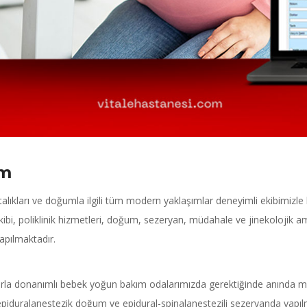
um
alıkları ve doğumla ilgili tüm modern yaklaşımlar deneyimli ekibimizle
akibi, poliklinik hizmetleri, doğum, sezeryan, müdahale ve jinekolojik am
yapılmaktadır.
azlarla donanımlı bebek yoğun bakım odalarımızda gerektiğinde anında
epiduralanestezik doğum ve epidural-spinalanestezili sezeryanda yapılm