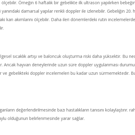
ebilir. Örneğin 6 haftalık bir gebelikte ilk ultrason yapılırken bebeğin k
ındaki damarsal yapılar renkli doppler ile izlenebilir. Gebeliğin 20. ha
ki kan akımlarını ölçebilir. Daha ileri dönemlerdeki rutin incelemele
ir.
gesel sıcaklık artışı ve baloncuk oluşturma riski daha yüksektir. Bu ned
r. Ancak hayvan deneylerinde uzun süre doppler uygulanması durumunda 
idir ve gebelikteki doppler incelemeleri bu kadar uzun sürmemektedir. 
anların değerlendirilmesinde bazı hastalıkların tanısını kolaylaştırır. 
huylu olduğunun belirlenmesinde yarar sağlar.