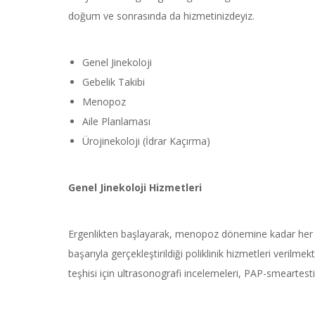
doğum ve sonrasında da hizmetinizdeyiz.
Genel Jinekoloji
Gebelik Takibi
Menopoz
Aile Planlaması
Ürojinekoloji (İdrar Kaçırma)
Genel Jinekoloji Hizmetleri
Ergenlikten başlayarak, menopoz dönemine kadar her yaşt
başarıyla gerçekleştirildiği poliklinik hizmetleri verilm
teşhisi için ultrasonografi incelemeleri, PAP-smeartest