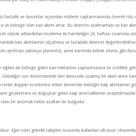
azı hastalık ve durumlar açısından risklerin saptanmasında önemli rolü v
senta ve bebeğe olan kan akımı artar. Bu direncin azalmaması ve kan 
esti olarak adlandırılan inceleme ile hamileliğin 20. haftası civarında ut
daki kan akımlarının ölçülmesi ve buradaki direncin değerlendirilmesi 
erken ayrılması (ablasyo plasenta), anne karnında bebek ölümü gibi duru
ğileri de bebeğe giden kan miktarının saptanmasına ve özellikle geli
ar. Gebeliğin son dönemlerinde ileri derecede azalmış bir akım anne 
da renkli doppler incelemesi erken dönemde bebeğin kalp atımlarının gör
ın gözlenmesi ve doğuştan gelen kalp anomalilerinin araştırılmasıdır. 
lası bir anomali riskini azaltan bir bulgudur.
ktur. Eğer rutin gebelik takipleri sırasında kullanılan ultrason cihazınd