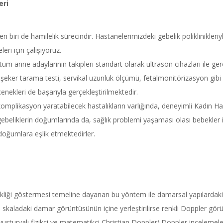
eri
biri de hamilelik sürecindir. Hastanelerimizdeki gebelik poliklinikleri
eri için çalışıyoruz.
m anne adaylarının takipleri standart olarak ultrason cihazları ile gerç
est, şeker tarama testi, servikal uzunluk ölçümü, fetalmonitörizasyon gi
nekleri de başarıyla gerçekleştirilmektedir.
da komplikasyon yaratabilecek hastalıkların varlığında, deneyimli Kadın H
gebeliklerin doğumlarında da, sağlık problemi yaşaması olası bebekler iç
oğumlara eşlik etmektedirler.
kliği göstermesi temeline dayanan bu yöntem ile damarsal yapılardaki a
i skaladaki damar görüntüsünün içine yerleştirilirse renkli Doppler gö
 (Avusturyalı fizikçi ve matematikçi Christian Doppler).Doppler incelemele