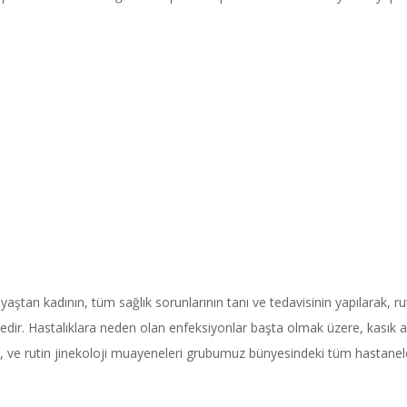
an kadının, tüm sağlık sorunlarının tanı ve tedavisinin yapılarak, ruti
ektedir. Hastalıklara neden olan enfeksiyonlar başta olmak üzere, kasık ağ
i, ve rutin jinekoloji muayeneleri grubumuz bünyesindeki tüm hastaneler