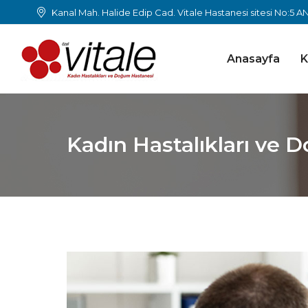
Kanal Mah. Halide Edip Cad. Vitale Hastanesi sitesi No:5 
Anasayfa
K
Kadın Hastalıkları ve