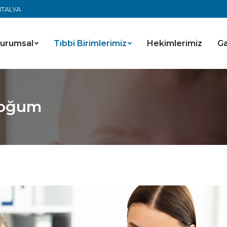
ANTALYA
urumsal
Tıbbi Birimlerimiz
Hekimlerimiz
Ga
 Doğum