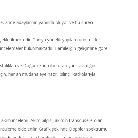
yle, anne adaylarının yanında oluyor ve bu süreci
ekletilmektedir. Tanıya yönelik yapılan rutin testler
bi incelemeler bulunmaktadır. Hamileliğin gelişimine göre
astalıkları ve Doğum kadrolarımızın yanı sıra diğer
in, her an müdahaleye hazır, bilinçli kadrolarıyla
kım incelenir. Akım bilgisi, akımın transdusere olan
rüntüleme elde edilir. Grafik şeklinde Doppler spektrumu
rin de hedef alınan hareketli cisimler kırmızı kan