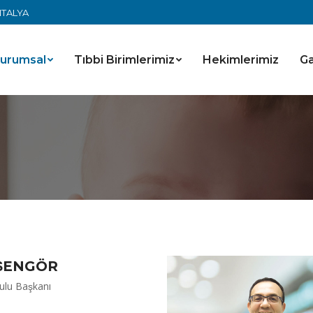
ANTALYA
urumsal
Tıbbi Birimlerimiz
Hekimlerimiz
Ga
 ŞENGÖR
ulu Başkanı