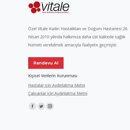
Özel Vitale Kadın Hastalıkları ve Doğum Hastanesi 26
Nisan 2010 yılında halkımıza daha üst kalitede sağlık
hizmeti verebilmek amacıyla faaliyete geçmiştir.
Randevu Al
Kişisel Verilerin Korunması
Hastalar için Aydınlatma Metni
Çalışanlar için Aydınlatma Metni
Find us on:
Facebook
Twitter
Instagram
page
page
page
opens
opens
opens