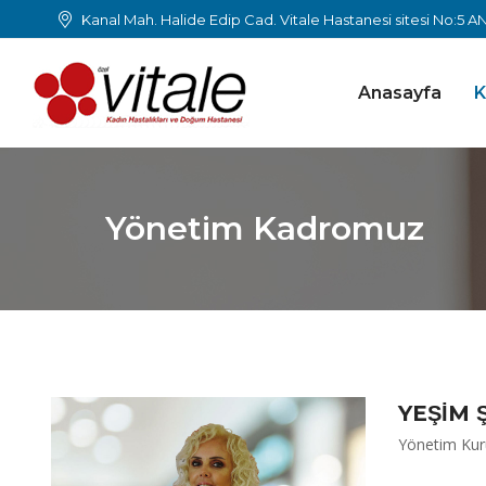
Kanal Mah. Halide Edip Cad. Vitale Hastanesi sitesi No:5 
Anasayfa
K
Yönetim Kadromuz
YEŞİM
Yönetim Kur