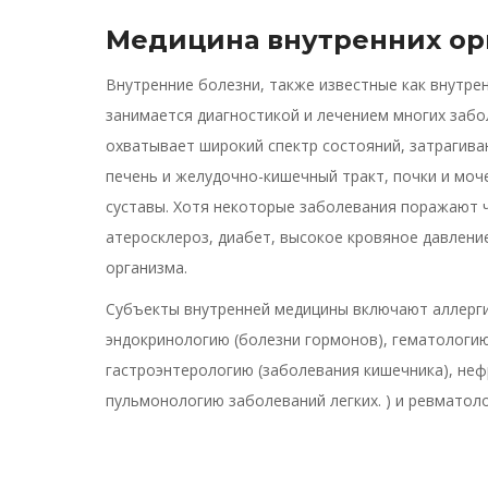
Медицина внутренних ор
Внутренние болезни, также известные как внутре
занимается диагностикой и лечением многих забо
охватывает широкий спектр состояний, затрагива
печень и желудочно-кишечный тракт, почки и моч
суставы. Хотя некоторые заболевания поражают 
атеросклероз, диабет, высокое кровяное давлени
организма.
Субъекты внутренней медицины включают аллерги
эндокринологию (болезни гормонов), гематологию
гастроэнтерологию (заболевания кишечника), нефр
пульмонологию заболеваний легких. ) и ревматоло