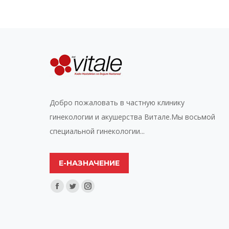
Добро пожаловать в частную клинику
гинекологии и акушерства Витале.Мы восьмой
специальной гинекологии...
Е-НАЗНАЧЕНИЕ
Найдите нас:
Facebook
Twitter
Instagram
page
page
page
opens
opens
opens