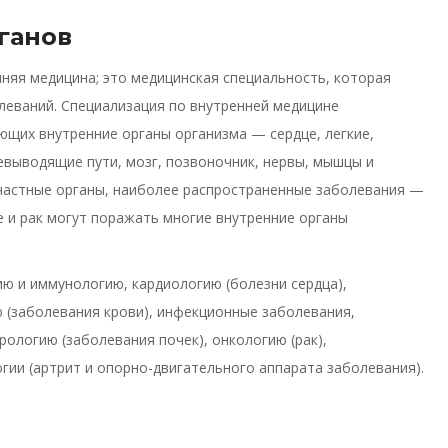
ганов
нняя медицина; это медицинская специальность, которая
леваний. Специализация по внутренней медицине
ющих внутренние органы организма — сердце, легкие,
евыводящие пути, мозг, позвоночник, нервы, мышцы и
частные органы, наиболее распространенные заболевания —
е и рак могут поражать многие внутренние органы
ю и иммунологию, кардиологию (болезни сердца),
 (заболевания крови), инфекционные заболевания,
ологию (заболевания почек), онкологию (рак),
гии (артрит и опорно-двигательного аппарата заболевания).