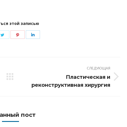
ься этой записью
e
Share
Share
Share
on
on
on
book
Twitter
Pinterest
LinkedIn
СЛЕДУЮЩАЯ
Пластическая и
Следующая
реконструктивная хирургия
запись:
анный пост