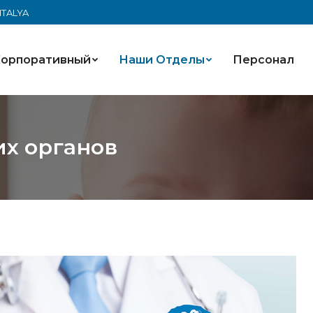
ANTALYA
орпоративный
Наши Oтделы
Персонал
х органов