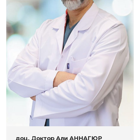
доц. Доктор Али АННАГЮР