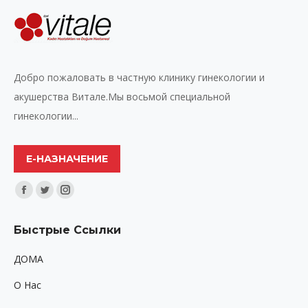
Добро пожаловать в частную клинику гинекологии и
акушерства Витале.Мы восьмой специальной
гинекологии...
Е-НАЗНАЧЕНИЕ
Найдите нас:
Facebook
Twitter
Instagram
page
page
page
Быстрые Ссылки
opens
opens
opens
in
in
in
ДОМА
new
new
new
O Hac
window
window
window