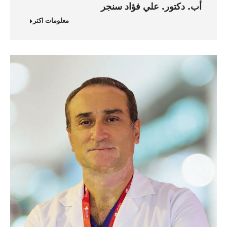
أب. دكتور. علي فؤاد سنجر
معلومات اكثر