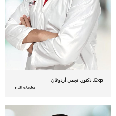
Exp. دكتور. نجمي أردوغان
معلومات اكثر