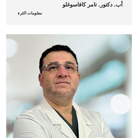
أب. دكتور. تامر كافاسوغلو
معلومات اكثر