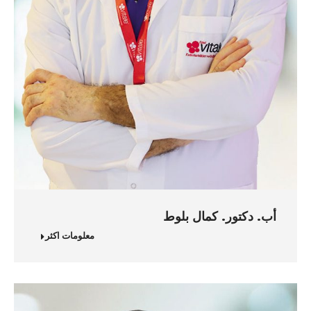
أب. دكتور. كمال بلوط
معلومات اكثر