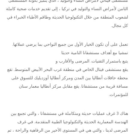
مستشفى فيتالي لأمراض النساء والتوليد ، الذي يتميز بكونه المستشفى
الثامن لأمراض النساء والتوليد في تركيا ، إلى تقديم خدمات صحية كاملة
لشعوب المنطقة من خلال التكنولوجيا الحديثة وطاقم الأطباء الخبراء في
كل مجال.
تعمل على أن تكون الخيار الأول من جميع النواحي بما يرضي عملائها.
تمشيا مع أهداف مستشفانا النامية حديثا
يتبع باستمرار التقنيات. المرضى والأقارب و
يقع مستشفى فيتال الخاص في منطقة غرب البحر الأبيض المتوسط. تقع
محطة حافلات أنطاليا بين المدن ومركز أنطاليا أوزديليك للتسوق على
مسافة قريبة من مستشفانا. يقع مقابل مركز أنطاليا معمار سنان
للمؤتمرات.
هناك 3 غرف عمليات حديثة ومتكاملة في مستشفانا ، والتي تجمع بين
الهندسة المعمارية الحديثة والتكنولوجيا الطبية المتقدمة. في غرف
المرضى لدينا ، والتي هي في المستوى الأخير من الرفاهية والراحة ، تم