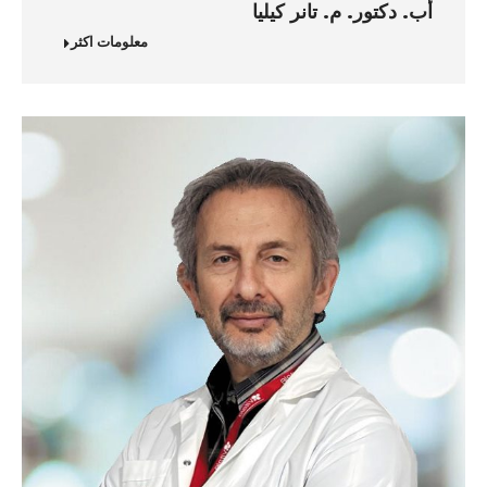
أب. دكتور. م. تانر كيليا
معلومات اكثر