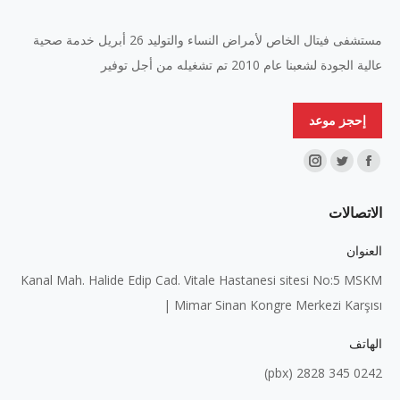
مستشفى فيتال الخاص لأمراض النساء والتوليد 26 أبريل خدمة صحية
عالية الجودة لشعبنا عام 2010 تم تشغيله من أجل توفير
إحجز موعد
Find us on:
Instagram
Twitter
Facebook
page
page
page
الاتصالات
opens
opens
opens
in
in
in
العنوان
new
new
new
Kanal Mah. Halide Edip Cad. Vitale Hastanesi sitesi No:5 MSKM
window
window
window
| Mimar Sinan Kongre Merkezi Karşısı
الهاتف
0242 345 2828 (pbx)