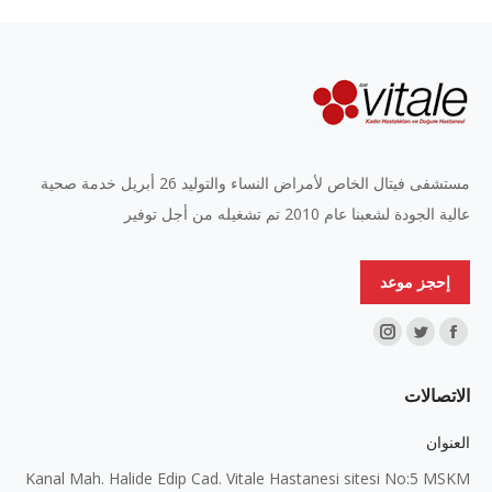
مستشفى فيتال الخاص لأمراض النساء والتوليد 26 أبريل خدمة صحية
عالية الجودة لشعبنا عام 2010 تم تشغيله من أجل توفير
إحجز موعد
Find us on:
Instagram
Twitter
Facebook
page
page
page
الاتصالات
opens
opens
opens
in
in
in
العنوان
new
new
new
Kanal Mah. Halide Edip Cad. Vitale Hastanesi sitesi No:5 MSKM
window
window
window