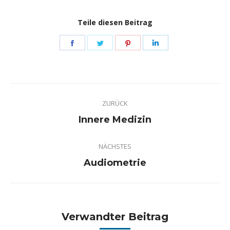
Teile diesen Beitrag
Share
Share
Share
Share
on
on
on
on
Facebook
Twitter
Pinterest
LinkedIn
Kommentarnavigation
ZURÜCK
Vorheriger
Innere Medizin
Beitrag:
NÄCHSTES
Nächster
Audiometrie
Beitrag:
Verwandter Beitrag