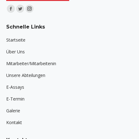
Finden Sie uns auf:
Facebook
Twitter
Instagram
page
page
page
Schnelle Links
opens
opens
opens
in
in
in
Startseite
new
new
new
Über Uns
window
window
window
Mitarbeiter/Mitarbeitenin
Unsere Abteilungen
E-Assays
E-Termin
Galerie
Kontakt