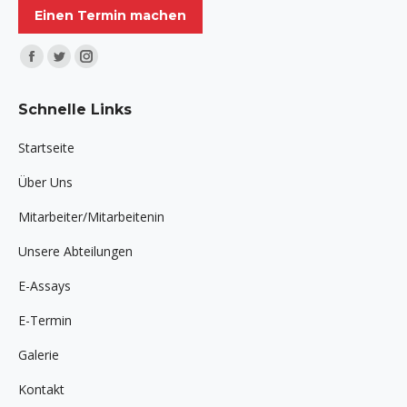
Einen Termin machen
Finden Sie uns auf:
Facebook
Twitter
Instagram
page
page
page
Schnelle Links
opens
opens
opens
in
in
in
Startseite
new
new
new
Über Uns
window
window
window
Mitarbeiter/Mitarbeitenin
Unsere Abteilungen
E-Assays
E-Termin
Galerie
Kontakt