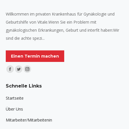
Willkommen im privaten Krankenhaus für Gynäkologie und
Geburtshilfe von Vitale.Wenn Sie ein Problem mit
gynäkologischen Erkrankungen, Geburt und interfit haben:Wir
sind die achte spezi...
Einen Termin machen
Finden Sie uns auf:
Facebook
Twitter
Instagram
page
page
page
Schnelle Links
opens
opens
opens
in
in
in
Startseite
new
new
new
Über Uns
window
window
window
Mitarbeiter/Mitarbeitenin