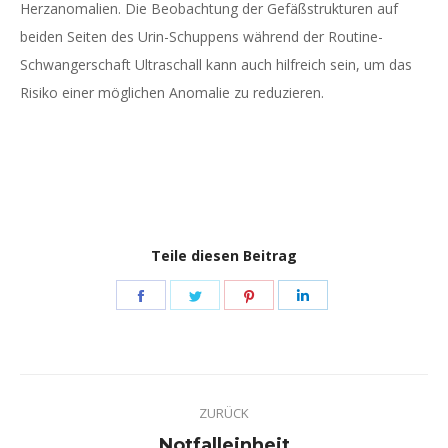
Herzanomalien. Die Beobachtung der Gefäßstrukturen auf
beiden Seiten des Urin-Schuppens während der Routine-
Schwangerschaft Ultraschall kann auch hilfreich sein, um das
Risiko einer möglichen Anomalie zu reduzieren.
Teile diesen Beitrag
Share
Share
Share
Share
on
on
on
on
Facebook
Twitter
Pinterest
LinkedIn
Kommentarnavigation
ZURÜCK
Vorheriger
Notfalleinheit