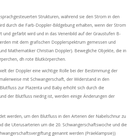
sprachgesteuerten Strukturen, während sie den Strom in den
 wird durch die Farb-Doppler-Bildgebung erhalten, wenn der Strom
t und gefärbt wird und in das Venenbild auf der Graustufen B-
werden mit dem grafischen Dopplerspektrum gemessen und
und Mathematiker Christian Doppler). Bewegliche Objekte, die in
rperchen, dh rote Blutkörperchen.
elt der Doppler eine wichtige Rolle bei der Bestimmung der
rmalerweise mit Schwangerschaft, der Widerstand in den
lutfluss zur Plazenta und Baby erhöht sich durch die
d der Blutfluss niedrig ist, werden einige Änderungen der
t werden, um den Blutfluss in den Arterien der Nabelschnur zu
nd die Uterusarterien um die 20. Schwangerschaftswoche und die
chwangerschaftsvergiftung genannt werden (Präeklampsie))