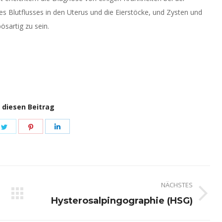
Blutflusses in den Uterus und die Eierstöcke, und Zysten und
sartig zu sein.
 diesen Beitrag
e
Share
Share
Share
on
on
on
book
Twitter
Pinterest
LinkedIn
NÄCHSTES
Nächster
Hysterosalpingographie (HSG)
Beitrag: