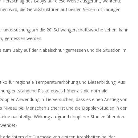
r Herzschlag des Babys auf diese Weise ausgeruht, während,
en wird, die Gefäßstrukturen auf beiden Seiten mit farbigen
challuntersuchung um die 20. Schwangerschaftswoche sehen, kann
ern, gemessen werden.
ss zum Baby auf der Nabelschnur gemessen und die Situation im
Risiko für regionale Temperaturerhöhung und Blasenbildung. Aus
chung entstandene Risiko etwas höher als die normale
t-Doppler-Anwendung in Tierversuchen, dass es einen Anstieg von
Niveau bei Menschen sicher ist und die Doppler-Studien in der
keine nachteilige Wirkung aufgrund dopplerer Studien über den
rwendet?
erleichtern die Diagnose von einigen Krankheiten bei der