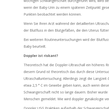
wöchigen Schwangerschaft durchgeführt wird, wird de
wenn der Baby-Urin zu einem späteren Zeitpunkt geseh
Punkten beobachtet werden können.
Wenn Sie Ihren Arzt während der detaillierten Ultras
der Blutfluss in den Blutgefäßen, die den Uterus fütt
Bei weiteren Routineuntersuchungen wird der Blutflu
Baby beurteilt.
Doppler ist riskant?
Theoretisch hat die Doppler-Ultraschall ein höheres 
diesem Grund ist theoretisch das durch diese Untersu
Ultraschalluntersuchung. Allerdings zeigt die Langzei
etwa 2,5 ° C im Gewebe geben kann, auch wenn dieses 
Schwangerschaft nicht so lange dauern. Bisher wurde 
Menschen gemeldet. Wie wird doppler gynäkologie ve
Doppler USG Praktiken außerhalb der Schwangerschaft 