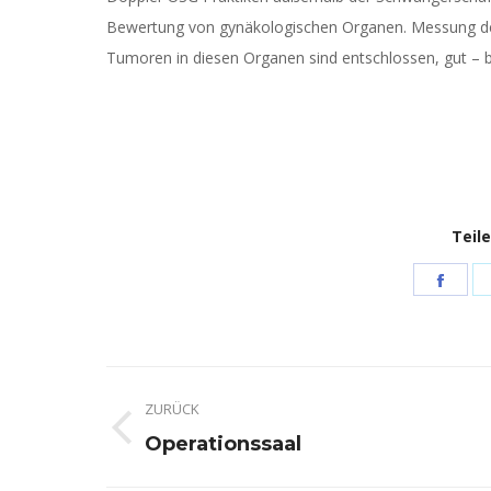
Bewertung von gynäkologischen Organen. Messung des 
Tumoren in diesen Organen sind entschlossen, gut – bö
Teile
Shar
on
Face
Kommentarnavigation
ZURÜCK
Vorheriger
Operationssaal
Beitrag: