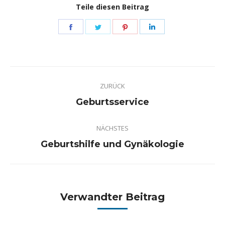
Teile diesen Beitrag
Share
Share
Share
Share
on
on
on
on
Facebook
Twitter
Pinterest
LinkedIn
Kommentarnavigation
ZURÜCK
Vorheriger
Geburtsservice
Beitrag:
NÄCHSTES
Nächster
Geburtshilfe und Gynäkologie
Beitrag:
Verwandter Beitrag