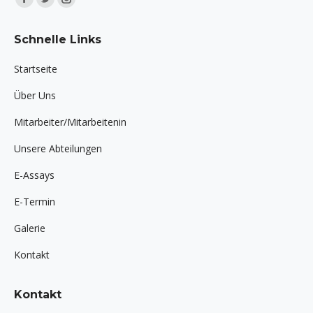
Facebook
Twitter
Instagram
page
page
page
Schnelle Links
opens
opens
opens
in
in
in
Startseite
new
new
new
Über Uns
window
window
window
Mitarbeiter/Mitarbeitenin
Unsere Abteilungen
E-Assays
E-Termin
Galerie
Kontakt
Kontakt