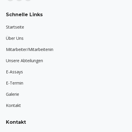
Facebook
Twitter
Instagram
page
page
page
Schnelle Links
opens
opens
opens
in
in
in
Startseite
new
new
new
Über Uns
window
window
window
Mitarbeiter/Mitarbeitenin
Unsere Abteilungen
E-Assays
E-Termin
Galerie
Kontakt
Kontakt