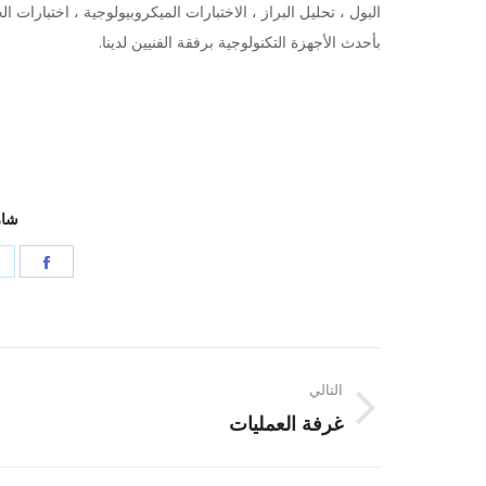
البول ، تحليل البراز ، الاختبارات الميكروبيولوجية ، اختبارات
بأحدث الأجهزة التكنولوجية برفقة الفنيين لدينا.
شار
Share
on
book
Post
التالي
navigation
Next
غرفة العمليات
post: