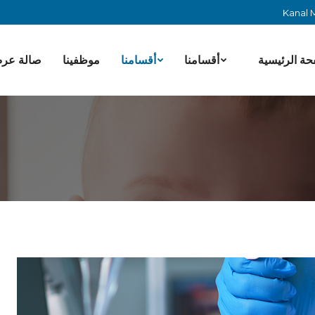
Kanal M
حة الرئيسية
أقسامنا
أقسامنا
موظفينا
صالة عر