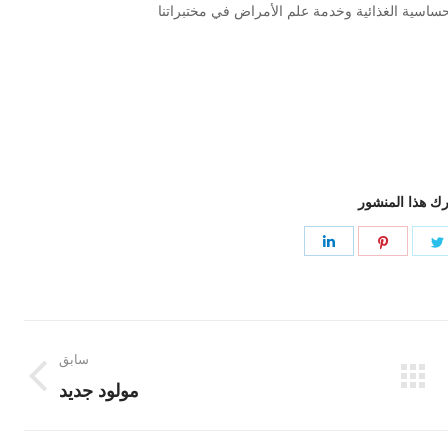
 الحساسية الغذائية وخدمة علم الأمراض في مختبراتنا
ك هذا المنشور
Share
Share
Share
on
on
on
LinkedIn
Pinterest
Twitter
Face
سابق
Previous
مولود جديد
post: