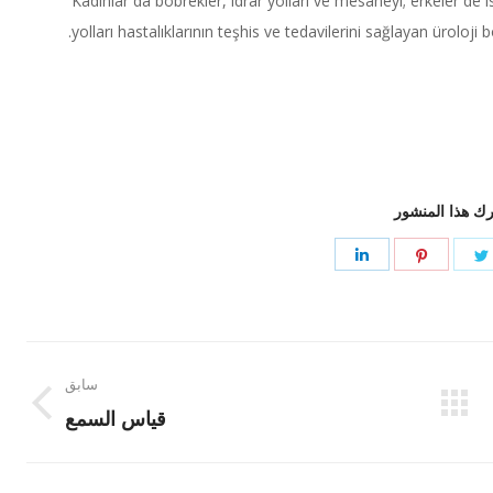
Kadınlar da böbrekler, idrar yolları ve mesaneyi; erkeler d
yolları hastalıklarının teşhis ve tedavilerini sağlayan üroloj
ك هذا المنشور
Share
Share
Share
on
on
on
LinkedIn
Pinterest
Twitter
Face
سابق
Previous
قياس السمع
post: