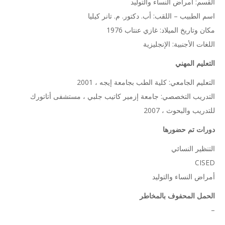
القسم: أمراض النساء والتوليد
اسم الطبيب – اللقب: أب. دكتور. م. تانر كيليا
مكان وتاريخ الميلاد: غازي عنتاب 1976
اللغات الأجنبية: الإنجليزية
التعليم المهني
التعليم الجامعي: كلية الطب بجامعة إيجه ، 2001
التدريب التخصصي: جامعة إزمير كاتيب جلبي ، مستشفى أتاتورك
للتدريب والبحوث ، 2007
دورات تم حضورها
التنظير النسائي
CISED
أمراض النساء والتوليد
الحمل المحفوف بالمخاطر
–