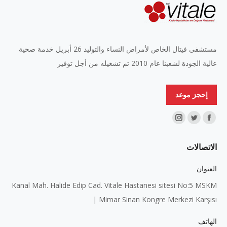
مستشفى فيتال الخاص لأمراض النساء والتوليد 26 أبريل خدمة صحية
عالية الجودة لشعبنا عام 2010 تم تشغيله من أجل توفير
إحجز موعد
Find us on:
Instagram
Twitter
Facebook
page
page
page
الاتصالات
opens
opens
opens
in
in
in
العنوان
new
new
new
Kanal Mah. Halide Edip Cad. Vitale Hastanesi sitesi No:5 MSKM
window
window
window
| Mimar Sinan Kongre Merkezi Karşısı
الهاتف