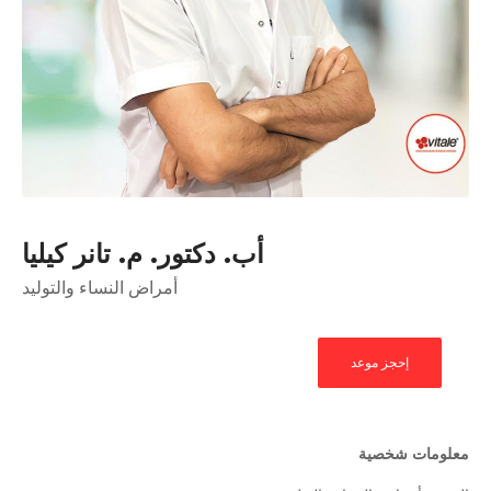
أب. دكتور. م. تانر كيليا
أمراض النساء والتوليد
إحجز موعد
معلومات شخصية