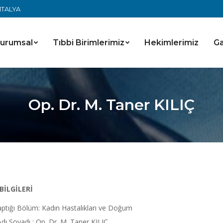
ANTALYA
urumsal
Tıbbi Birimlerimiz
Hekimlerimiz
Ga
Op. Dr. M. Taner KILIÇ
 BİLGİLERİ
ptığı Bölüm: Kadın Hastalıkları ve Doğum
dı Soyadı : Op. Dr. M. Taner KILIÇ