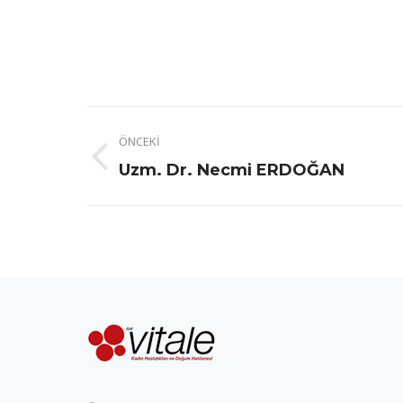
Project
ÖNCEKI
navigation
Previous
Uzm. Dr. Necmi ERDOĞAN
project: