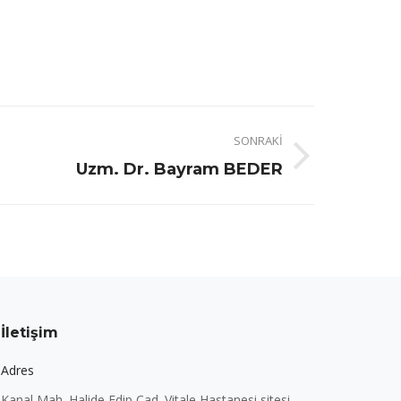
SONRAKI
Uzm. Dr. Bayram BEDER
İletişim
Adres
Kanal Mah. Halide Edip Cad. Vitale Hastanesi sitesi