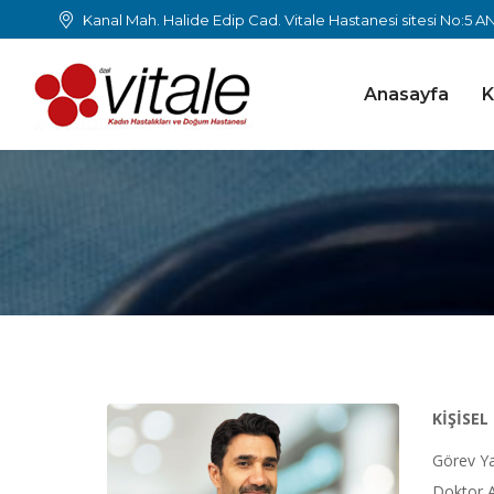
Kanal Mah. Halide Edip Cad. Vitale Hastanesi sitesi No:5 
Anasayfa
K
KİŞİSEL
Görev Ya
Doktor A