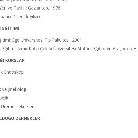
ri ve Tarihi : Gaziantep, 1976
abancı Diller : İngilizce
 EĞİTİMİ
itimi: Ege Üniversitesi Tıp Fakültesi, 2001
 Eğitimi: İzmir Katip Çelebi Üniversitesi Atatürk Eğitim Ve Araştırma H
ĞI KURSLAR
jik Endoskopi
 ve Jinekoloji
belik
 Üreme Teknikleri
OLDUĞU DERNEKLER