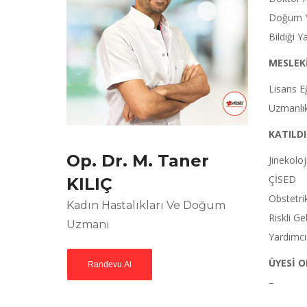
Doğum Ye
Bildiği Y
MESLEKİ
Lisans Eğ
Uzmanlık
KATILDI
Op. Dr. M. Taner
Jinekolo
ÇİSED
KILIÇ
Obstetrik
Kadın Hastalıkları Ve Doğum
Riskli Ge
Uzmanı
Yardımcı
ÜYESİ 
Randevu Al
–