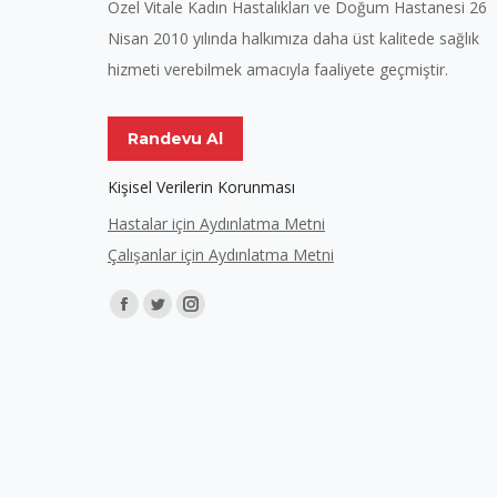
Özel Vitale Kadın Hastalıkları ve Doğum Hastanesi 26
Nisan 2010 yılında halkımıza daha üst kalitede sağlık
hizmeti verebilmek amacıyla faaliyete geçmiştir.
Randevu Al
Kişisel Verilerin Korunması
Hastalar için Aydınlatma Metni
Çalışanlar için Aydınlatma Metni
Find us on:
Facebook
Twitter
Instagram
page
page
page
opens
opens
opens
in
in
in
new
new
new
window
window
window