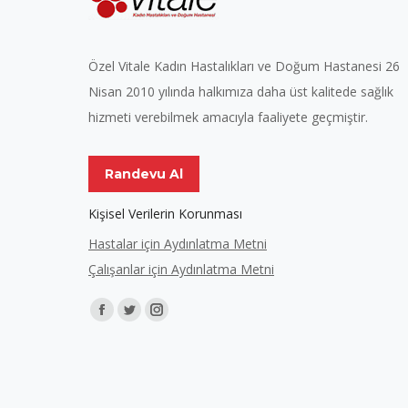
Özel Vitale Kadın Hastalıkları ve Doğum Hastanesi 26
Nisan 2010 yılında halkımıza daha üst kalitede sağlık
hizmeti verebilmek amacıyla faaliyete geçmiştir.
Randevu Al
Kişisel Verilerin Korunması
Hastalar için Aydınlatma Metni
Çalışanlar için Aydınlatma Metni
Find us on:
Facebook
Twitter
Instagram
page
page
page
opens
opens
opens
in
in
in