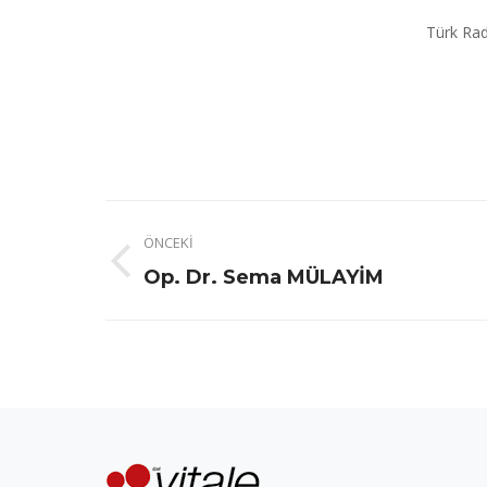
Türk Rad
Project
ÖNCEKI
navigation
Previous
Op. Dr. Sema MÜLAYİM
project: