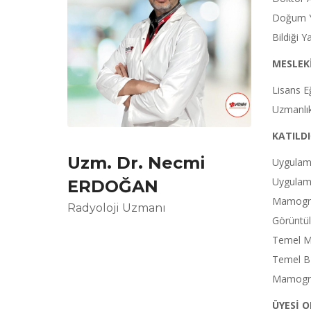
Doğum Ye
Bildiği Y
MESLEKİ
Lisans Eğ
Uzmanlık
KATILDI
Uzm. Dr. Necmi
Uygulama
Uygulam
ERDOĞAN
Mamogra
Radyoloji Uzmanı
Görüntül
Temel M
Temel B
Mamograf
ÜYESİ 