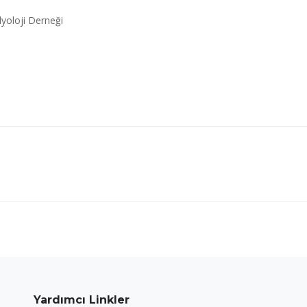
yoloji Derneği
Next
project:
Yardımcı Linkler