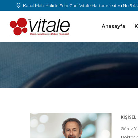
Kanal Mah. Halide Edip Cad. Vitale Hastanesi sitesi No:5 
Anasayfa
K
KİŞİSEL
Görev Ya
Doktor 