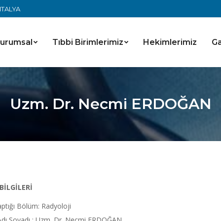
ANTALYA
urumsal
Tıbbi Birimlerimiz
Hekimlerimiz
Ga
Uzm. Dr. Necmi ERDOĞAN
 BİLGİLERİ
ptığı Bölüm: Radyoloji
Adı Soyadı : Uzm. Dr. Necmi ERDOĞAN