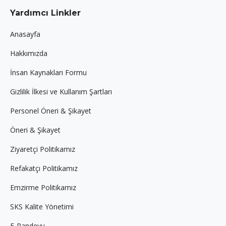
page
page
page
Yardımcı Linkler
opens
opens
opens
in
in
in
Anasayfa
new
new
new
Hakkımızda
window
window
window
İnsan Kaynakları Formu
Gizlilik İlkesi ve Kullanım Şartları
Personel Öneri & Şikayet
Öneri & Şikayet
Ziyaretçi Politikamız
Refakatçı Politikamız
Emzirme Politikamız
SKS Kalite Yönetimi
E-Randevu