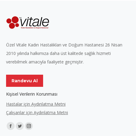
Özel Vitale Kadın Hastalıkları ve Doğum Hastanesi 26 Nisan
2010 yılında halkımıza daha üst kalitede sağlık hizmeti
verebilmek amacıyla faaliyete geçmiştir.
Randevu Al
Kişisel Verilerin Korunması
Hastalar için Aydınlatma Metni
Çalışanlar için Aydınlatma Metni
Find us on:
Facebook
Twitter
Instagram