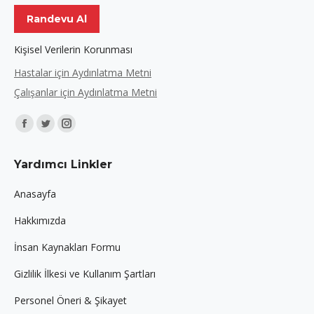
Randevu Al
Kişisel Verilerin Korunması
Hastalar için Aydınlatma Metni
Çalışanlar için Aydınlatma Metni
Find us on:
Facebook
Twitter
Instagram
page
page
page
Yardımcı Linkler
opens
opens
opens
in
in
in
Anasayfa
new
new
new
Hakkımızda
window
window
window
İnsan Kaynakları Formu
Gizlilik İlkesi ve Kullanım Şartları
Personel Öneri & Şikayet