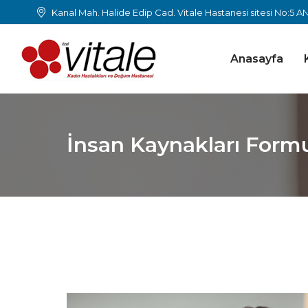
Kanal Mah. Halide Edip Cad. Vitale Hastanesi sitesi No:5 
Anasayfa
İnsan Kaynakları Form