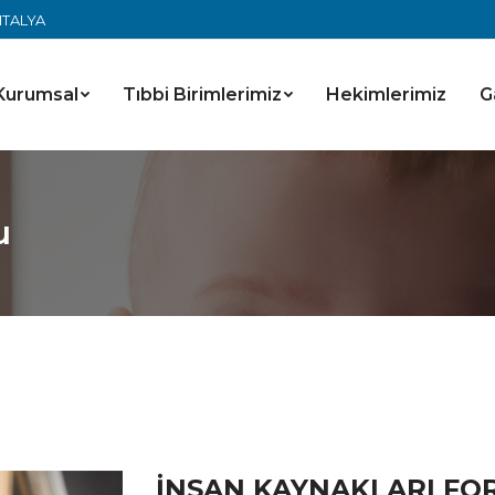
ANTALYA
Kurumsal
Tıbbi Birimlerimiz
Hekimlerimiz
G
u
İNSAN KAYNAKLARI FO