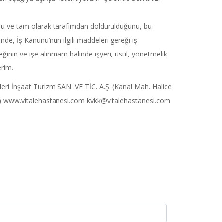
ru ve tam olarak tarafımdan doldurulduğunu, bu
linde, İş Kanunu’nun ilgili maddeleri gereği iş
ğinin ve işe alınmam halinde işyeri, usül, yönetmelik
erim.
tleri İnşaat Turizm SAN. VE TİC. A.Ş. (Kanal Mah. Halide
A) www.vitalehastanesi.com kvkk@vitalehastanesi.com