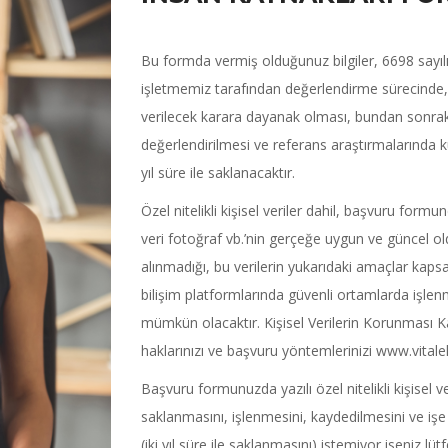
Bu formda vermiş olduğunuz bilgiler, 6698 sayı
işletmemiz tarafından değerlendirme sürecinde,
verilecek karara dayanak olması, bundan sonraki
değerlendirilmesi ve referans araştırmalarında ku
yıl süre ile saklanacaktır.
Özel nitelikli kişisel veriler dahil, başvuru form
veri fotoğraf vb.’nin gerçeğe uygun ve güncel ol
alınmadığı, bu verilerin yukarıdaki amaçlar kap
bilişim platformlarında güvenli ortamlarda işle
mümkün olacaktır. Kişisel Verilerin Korunması 
haklarınızı ve başvuru yöntemlerinizi www.vital
Başvuru formunuzda yazılı özel nitelikli kişisel ve
saklanmasını, işlenmesini, kaydedilmesini ve iş
(iki yıl süre ile saklanmasını) istemiyor iseniz lü