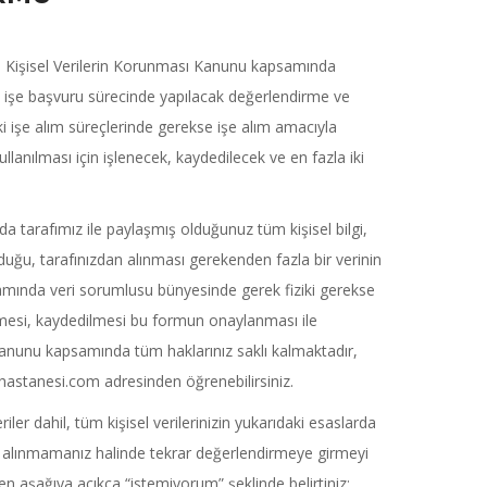
lı Kişisel Verilerin Korunması Kanunu kapsamında
 işe başvuru sürecinde yapılacak değerlendirme ve
 işe alım süreçlerinde gerekse işe alım amacıyla
llanılması için işlenecek, kaydedilecek ve en fazla iki
unda tarafımız ile paylaşmış olduğunuz tüm kişisel bilgi,
duğu, tarafınızdan alınması gerekenden fazla bir verinin
samında veri sorumlusu bünyesinde gerek fiziki gerekse
nmesi, kaydedilmesi bu formun onaylanması ile
Kanunu kapsamında tüm haklarınız saklı kalmaktadır,
ehastanesi.com adresinden öğrenebilirsiniz.
riler dahil, tüm kişisel verilerinizin yukarıdaki esaslarda
e alınmamanız halinde tekrar değerlendirmeye girmeyi
tfen aşağıya açıkça “istemiyorum” şeklinde belirtiniz: