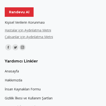
Randevu Al
Kişisel Verilerin Korunması
Hastalar için Aydınlatma Metni
Çalışanlar için Aydınlatma Metni
Find us on:
Facebook
Twitter
Instagram
page
page
page
Yardımcı Linkler
opens
opens
opens
in
in
in
Anasayfa
new
new
new
Hakkımızda
window
window
window
İnsan Kaynakları Formu
Gizlilik İlkesi ve Kullanım Şartları