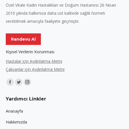
Özel Vitale Kadın Hastalıkları ve Doğum Hastanesi 26 Nisan
2010 yılında halkımıza daha üst kalitede sağlık hizmeti
verebilmek amacıyla faaliyete geçmiştir.
Randevu Al
Kişisel Verilerin Korunması
Hastalar için Aydınlatma Metni
Çalışanlar için Aydınlatma Metni
Find us on:
Facebook
Twitter
Instagram
page
page
page
Yardımcı Linkler
opens
opens
opens
in
in
in
Anasayfa
new
new
new
Hakkımızda
window
window
window