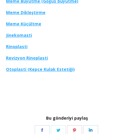
Meme Büyütme (Göğüs büyütme)
Meme Dikleştirme
Meme Küçültme
Jinekomasti
Rinoplasti
Revizyon Rinoplasti
Otoplasti (Kepçe Kulak Estetiği)
Bu gönderiyi paylaş
Share
Share
Share
Share