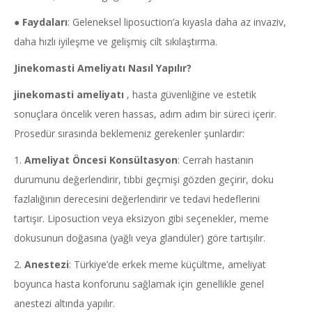
●
Faydaları
: Geleneksel liposuction’a kıyasla daha az invaziv,
daha hızlı iyileşme ve gelişmiş cilt sıkılaştırma.
Jinekomasti
Ameliyatı Nasıl Yapılır?
jinekomasti
ameliyatı
, hasta güvenliğine ve estetik
sonuçlara öncelik veren hassas, adım adım bir süreci içerir.
Prosedür sırasında beklemeniz gerekenler şunlardır:
1.
Ameliyat Öncesi Konsültasyon
: Cerrah hastanın
durumunu değerlendirir, tıbbi geçmişi gözden geçirir, doku
fazlalığının derecesini değerlendirir ve tedavi hedeflerini
tartışır. Liposuction veya eksizyon gibi seçenekler, meme
dokusunun doğasına (yağlı veya glandüler) göre tartışılır.
2.
Anestezi
: Türkiye’de erkek meme küçültme, ameliyat
boyunca hasta konforunu sağlamak için genellikle genel
anestezi altında yapılır.