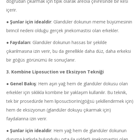
doğrudan çıkarmak için tipik olarak areola çevresinde bir kesi
içerir.
●
Şunlar için idealdir
: Glandüler dokunun meme büyümesinin
birincil nedeni olduğu gerçek jinekomastisi olan erkekler.
●
Faydaları
: Glandüler dokunun hassas bir şekilde
çıkarılmasına izin verir, bu da genellikle daha düz, daha erkeksi
bir göğüs görünümü ile sonuçlanır.
3. Kombine
Liposuction
ve
Eksizyon
Tekniği
●
Genel Bakış
: Hem aşırı yağ hem de glandüler dokusu olan
erkekler için sıklıkla kombine bir yaklaşım kullanılır. Bu teknik,
tek bir prosedürde hem liposuction’ın(göğsü şekillendirmek için)
hem de eksizyonun (glandüler dokuyu çıkarmak için)
faydalarına izin verir.
●
Şunlar için idealdir
: Hem yağ hem de glandüler dokunun
duruma katkıda bulunduğu orta ila şiddetli jinekomastisi olan