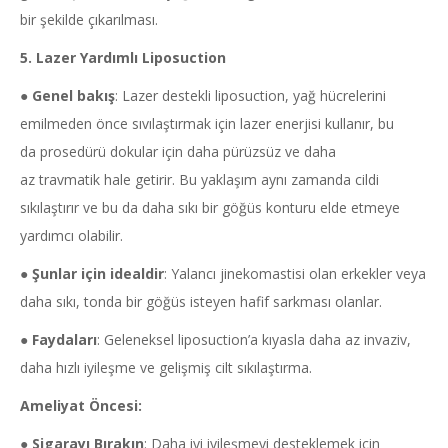
bir şekilde çıkarılması.
5. Lazer Yardımlı
Liposuction
●
Genel bakış
: Lazer destekli liposuction, yağ hücrelerini
emilmeden önce sıvılaştırmak için lazer enerjisi kullanır, bu
da prosedürü dokular için daha pürüzsüz ve daha
az travmatik hale getirir. Bu yaklaşım aynı zamanda cildi
sıkılaştırır ve bu da daha sıkı bir göğüs konturu elde etmeye
yardımcı olabilir.
●
Şunlar için idealdir
: Yalancı jinekomastisi olan erkekler veya
daha sıkı, tonda bir göğüs isteyen hafif sarkması olanlar.
●
Faydaları
: Geleneksel liposuction’a kıyasla daha az invaziv,
daha hızlı iyileşme ve gelişmiş cilt sıkılaştırma.
Ameliyat Öncesi:
●
Sigarayı Bırakın
: Daha iyi iyileşmeyi desteklemek için