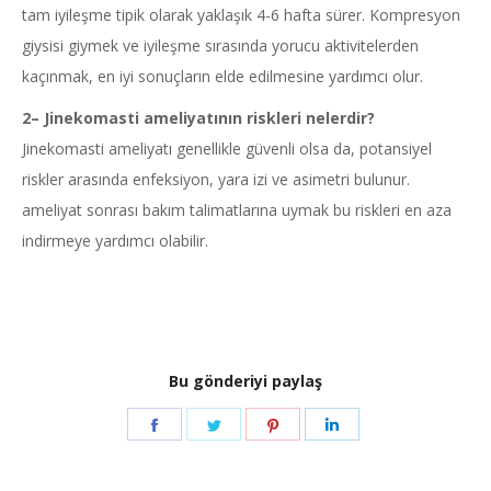
tam iyileşme tipik olarak yaklaşık 4-6 hafta sürer. Kompresyon
giysisi giymek ve iyileşme sırasında yorucu aktivitelerden
kaçınmak, en iyi sonuçların elde edilmesine yardımcı olur.
2
–
Jinekomasti
ameliyatının riskleri nelerdir?
Jinekomasti ameliyatı genellikle güvenli olsa da, potansiyel
riskler arasında enfeksiyon, yara izi ve asimetri bulunur.
ameliyat sonrası bakım talimatlarına uymak bu riskleri en aza
indirmeye yardımcı olabilir.
Bu gönderiyi paylaş
Share
Share
Share
Share
on
on
on
on
Facebook
Twitter
Pinterest
LinkedIn