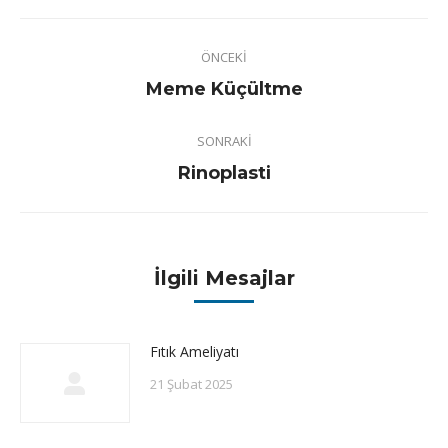
Post
ÖNCEKI
navigation
Previous
Meme Küçültme
post:
SONRAKI
Next
Rinoplasti
post:
İlgili Mesajlar
Fıtık Ameliyatı
21 Şubat 2025