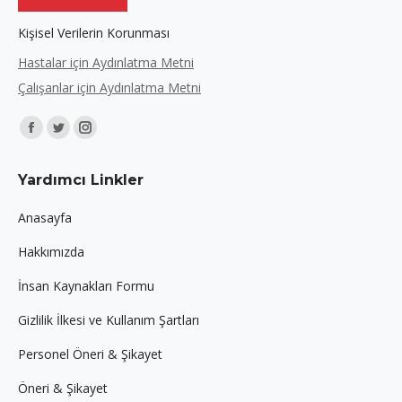
Kişisel Verilerin Korunması
Hastalar için Aydınlatma Metni
Çalışanlar için Aydınlatma Metni
Find us on:
Facebook
Twitter
Instagram
page
page
page
Yardımcı Linkler
opens
opens
opens
in
in
in
Anasayfa
new
new
new
Hakkımızda
window
window
window
İnsan Kaynakları Formu
Gizlilik İlkesi ve Kullanım Şartları
Personel Öneri & Şikayet
Öneri & Şikayet