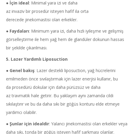
●
İçin ideal
: Minimal yara izi ve daha
az invaziv bir prosedür isteyen hafif ila orta
derecede jinekomastisi olan erkekler.
●
Faydaları
: Minimum yara izi, daha hızlı iyileşme ve gelişmiş
görselleştirme ile hem yağ hem de glandüler dokunun hassas
bir şekilde çıkarılması.
5. Lazer Yardımlı
Liposuction
●
Genel bakış
: Lazer destekli liposuction, yağ hücrelerini
emilmeden önce sıvılaştırmak için lazer enerjisi kullanır, bu
da prosedürü dokular için daha pürüzsüz ve daha
az travmatik hale getirir. Bu yaklaşım aynı zamanda cildi
sıkılaştırır ve bu da daha sıkı bir göğüs konturu elde etmeye
yardımcı olabilir.
●
Şunlar için idealdir
: Yalancı jinekomastisi olan erkekler veya
daha sıkı, tonda bir göğüs isteyen hafif sarkması olanlar.