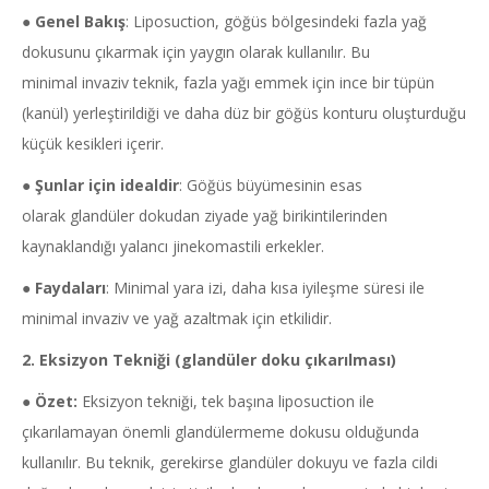
●
Genel Bakış
: Liposuction, göğüs bölgesindeki fazla yağ
dokusunu çıkarmak için yaygın olarak kullanılır. Bu
minimal invaziv teknik, fazla yağı emmek için ince bir tüpün
(kanül) yerleştirildiği ve daha düz bir göğüs konturu oluşturduğu
küçük kesikleri içerir.
●
Şunlar için idealdir
: Göğüs büyümesinin esas
olarak glandüler dokudan ziyade yağ birikintilerinden
kaynaklandığı yalancı jinekomastili erkekler.
●
Faydaları
: Minimal yara izi, daha kısa iyileşme süresi ile
minimal invaziv ve yağ azaltmak için etkilidir.
2.
Eksizyon
Tekniği (
glandüler
doku çıkarılması)
●
Özet:
Eksizyon tekniği, tek başına liposuction ile
çıkarılamayan önemli glandülermeme dokusu olduğunda
kullanılır. Bu teknik, gerekirse glandüler dokuyu ve fazla cildi