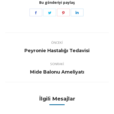
Bu gönderiyi paylaş
Share
Share
Share
Share
on
on
on
on
Facebook
Twitter
Pinterest
LinkedIn
Post
ÖNCEKI
navigation
Previous
Peyronie Hastalığı Tedavisi
post:
SONRAKI
Next
Mide Balonu Ameliyatı
post:
İlgili Mesajlar