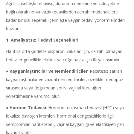
Ağrılı cinsel ilişki tedavisi , durumun nedenine ve ciddiyetine
bağlı olarak non-invaziv tedavilerden cerrahi müdahalelere
kadar bir dizi seçenek içerir. İşte yaygın tedavi yöntemlerinden
bazıları:
1. Ameliyatsız Tedavi Seçenekleri
Hafif ila orta şiddette disparoni vakaları için, cerrahi olmayan
tedaviler genellikle etkilidir ve çoğu hasta için ilk yaklaşımdır:
●
Kayganlaştırıcılar ve Nemlendiriciler
: Reçetesiz satılan
kayganlaştırıcılar ve vajinal nemlendiriciler, özellikle menopoz
sırasında veya doğumdan sonra vajinal kuruluğun
yönetilmesine yardımcı olur.
●
Hormon Tedavisi
: Hormon replasman tedavisi (HRT) veya
lokalize östrojen kremleri, hormonal dengesizliklerle ilgili
semptomları hafifletebilir, vajinal kayganlığı ve elastikiyeti geri
kazandırabilir.