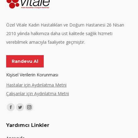
Özel Vitale Kadın Hastalıkları ve Doğum Hastanesi 26 Nisan
2010 yılında halkımıza daha üst kalitede sağlık hizmeti
verebilmek amacıyla faaliyete geçmiştir.
Randevu Al
Kişisel Verilerin Korunması
Hastalar için Aydınlatma Metni
Çalışanlar için Aydınlatma Metni
Find us on:
Facebook
Twitter
Instagram
page
page
page
Yardımcı Linkler
opens
opens
opens
in
in
in