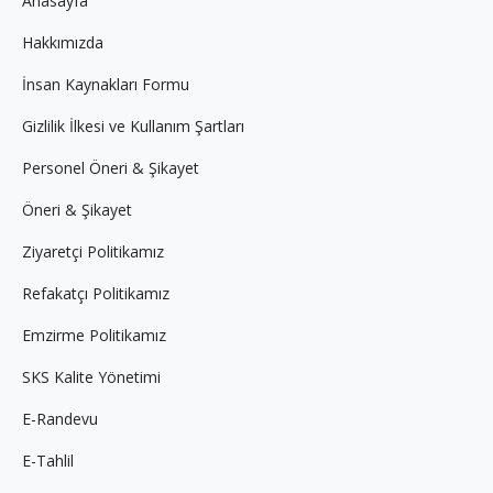
Anasayfa
new
new
new
Hakkımızda
window
window
window
İnsan Kaynakları Formu
Gizlilik İlkesi ve Kullanım Şartları
Personel Öneri & Şikayet
Öneri & Şikayet
Ziyaretçi Politikamız
Refakatçı Politikamız
Emzirme Politikamız
SKS Kalite Yönetimi
E-Randevu
E-Tahlil