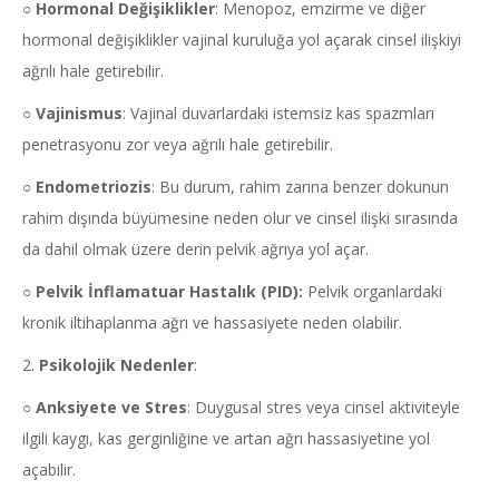
○
Hormonal Değişiklikler
: Menopoz, emzirme ve diğer
hormonal değişiklikler vajinal kuruluğa yol açarak cinsel ilişkiyi
ağrılı hale getirebilir.
○
Vajinismus
: Vajinal duvarlardaki istemsiz kas spazmları
penetrasyonu zor veya ağrılı hale getirebilir.
○
Endometriozis
: Bu durum, rahim zarına benzer dokunun
rahim dışında büyümesine neden olur ve cinsel ilişki sırasında
da dahil olmak üzere derin pelvik ağrıya yol açar.
○
Pelvik İnflamatuar Hastalık (PID):
Pelvik organlardaki
kronik iltihaplanma ağrı ve hassasiyete neden olabilir.
2.
Psikolojik Nedenler
:
○
Anksiyete ve Stres
: Duygusal stres veya cinsel aktiviteyle
ilgili kaygı, kas gerginliğine ve artan ağrı hassasiyetine yol
açabilir.