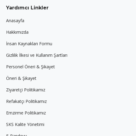
page
page
page
Yardımcı Linkler
opens
opens
opens
in
in
in
Anasayfa
new
new
new
Hakkımızda
window
window
window
İnsan Kaynakları Formu
Gizlilik İlkesi ve Kullanım Şartları
Personel Öneri & Şikayet
Öneri & Şikayet
Ziyaretçi Politikamız
Refakatçı Politikamız
Emzirme Politikamız
SKS Kalite Yönetimi
E-Randevu