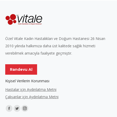
Özel Vitale Kadın Hastalıkları ve Doğum Hastanesi 26 Nisan
2010 yılında halkımıza daha üst kalitede sağlık hizmeti
verebilmek amacıyla faaliyete geçmiştir.
Randevu Al
Kişisel Verilerin Korunması
Hastalar için Aydınlatma Metni
Çalışanlar için Aydınlatma Metni
Find us on:
Facebook
Twitter
Instagram