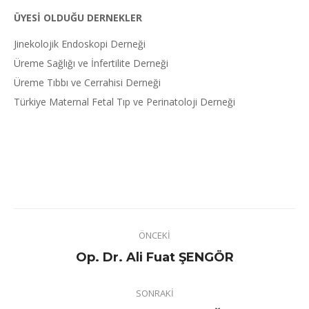
ÜYESİ OLDUĞU DERNEKLER
Jinekolojik Endoskopi Derneği
Üreme Sağlığı ve İnfertilite Derneği
Üreme Tıbbı ve Cerrahisi Derneği
Türkiye Maternal Fetal Tıp ve Perinatoloji Derneği
Project
ÖNCEKI
navigation
Previous
Op. Dr. Ali Fuat ŞENGÖR
project:
SONRAKI