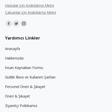
Hastalar için Aydınlatma Metni
Çalışanlar için Aydınlatma Metni
Find us on:
Facebook
Twitter
Instagram
page
page
page
Yardımcı Linkler
opens
opens
opens
in
in
in
Anasayfa
new
new
new
Hakkımızda
window
window
window
İnsan Kaynakları Formu
Gizlilik İlkesi ve Kullanım Şartları
Personel Öneri & Şikayet
Öneri & Şikayet
Ziyaretçi Politikamız