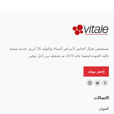
مستشفى فيتال الخاص لأمراض النساء والتوليد 26 أبريل خدمة صحية
عالية الجودة لشعبنا عام 2010 تم تشغيله من أجل توفير
إحجز موعد
Find us on:
Instagram
Twitter
Facebook
page
page
page
الاتصالات
opens
opens
opens
in
in
in
العنوان
new
new
new