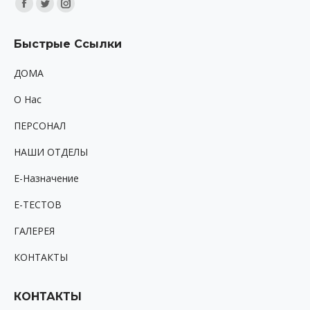
Найдите нас:
Facebook
Twitter
Instagram
page
page
page
Быстрые Ссылки
opens
opens
opens
in
in
in
ДОМА
new
new
new
O Hac
window
window
window
ПЕРСОНАЛ
НАШИ ОТДЕЛЫ
Е-Назначение
Е-ТЕСТОВ
ГАЛЕРЕЯ
КОНТАКТЫ
КОНТАКТЫ