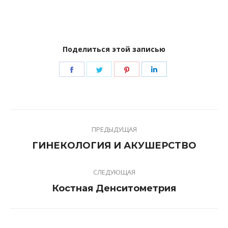
Поделиться этой записью
Share
Share
Share
Share
on
on
on
on
Facebook
Twitter
Pinterest
LinkedIn
Навигация
ПРЕДЫДУЩАЯ
по
Предыдущая
ГИНЕКОЛОГИЯ И АКУШЕРСТВО
записям
запись:
СЛЕДУЮЩАЯ
Следующая
Костная Денситометрия
запись: