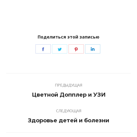
Поделиться этой записью
Share
Share
Share
Share
on
on
on
on
Facebook
Twitter
Pinterest
LinkedIn
Навигация
ПРЕДЫДУЩАЯ
по
Предыдущая
Цветной Допплер и УЗИ
записям
запись:
СЛЕДУЮЩАЯ
Следующая
Здоровье детей и болезни
запись: