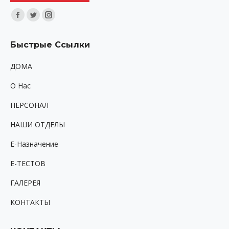
Найдите нас:
Facebook
Twitter
Instagram
page
page
page
Быстрые Ссылки
opens
opens
opens
in
in
in
ДОМА
new
new
new
O Hac
window
window
window
ПЕРСОНАЛ
НАШИ ОТДЕЛЫ
Е-Назначение
Е-ТЕСТОВ
ГАЛЕРЕЯ
КОНТАКТЫ