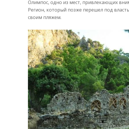
Олимпос, одно из мест, привлекающих вни
Регион, который позже перешел под власть
своим пляжем.