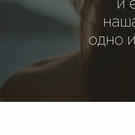
и 
наша
одно 