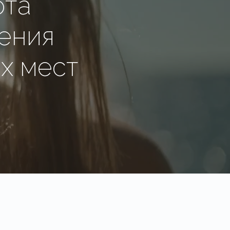
ота
рения
х мест