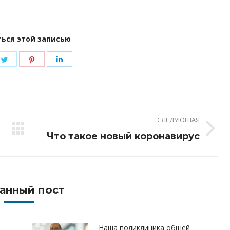
ься этой записью
e
Share
Share
Share
on
on
on
book
Twitter
Pinterest
LinkedIn
СЛЕДУЮЩАЯ
Следующая
Что такое новый коронавирус
запись:
анный пост
Наша поликлиника общей