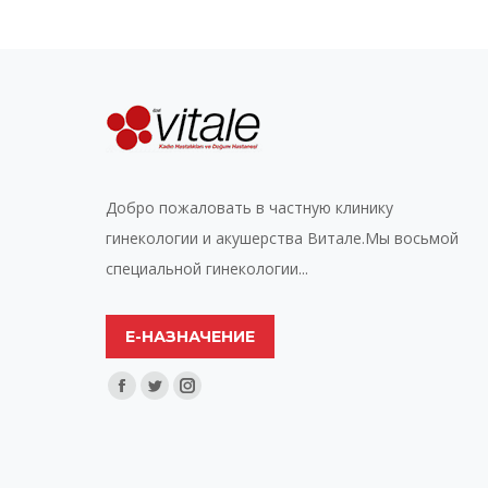
Добро пожаловать в частную клинику
гинекологии и акушерства Витале.Мы восьмой
специальной гинекологии...
Е-НАЗНАЧЕНИЕ
Найдите нас:
Facebook
Twitter
Instagram
page
page
page
opens
opens
opens
in
in
in