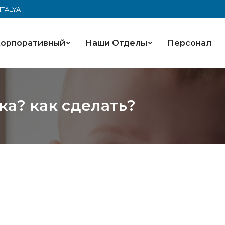
ANTALYA
орпоративный
Наши Oтделы
Персонал
ка? как сделать?