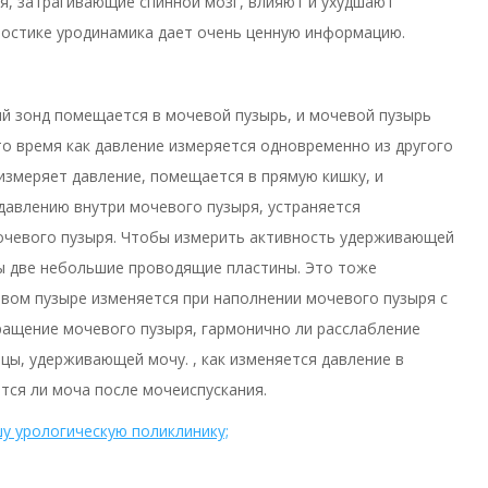
, затрагивающие спинной мозг, влияют и ухудшают
гностике уродинамика дает очень ценную информацию.
ый зонд помещается в мочевой пузырь, и мочевой пузырь
то время как давление измеряется одновременно из другого
 измеряет давление, помещается в прямую кишку, и
давлению внутри мочевого пузыря, устраняется
очевого пузыря. Чтобы измерить активность удерживающей
ы две небольшие проводящие пластины. Это тоже
евом пузыре изменяется при наполнении мочевого пузыря с
ращение мочевого пузыря, гармонично ли расслабление
ы, удерживающей мочу. , как изменяется давление в
тся ли моча после мочеиспускания.
шу урологическую поликлинику;