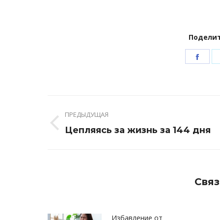
Поделит
Shar
on
Face
Навигация
ПРЕДЫДУЩАЯ
по
Предыдущая
Цепляясь за жизнь за 144 дня
записям
запись:
Связ
Избавление от