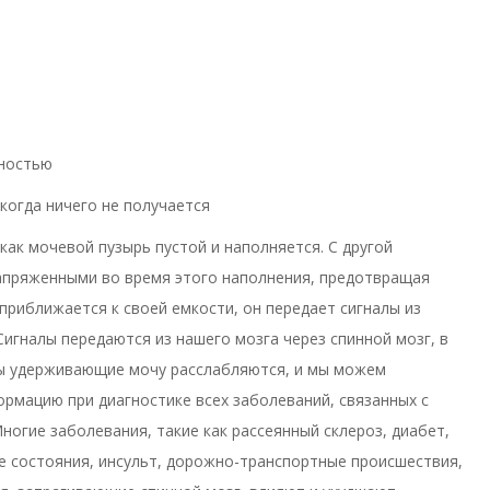
лностью
когда ничего не получается
как мочевой пузырь пустой и наполняется. С другой
пряженными во время этого наполнения, предотвращая
 приближается к своей емкости, он передает сигналы из
.Сигналы передаются из нашего мозга через спинной мозг, в
цы удерживающие мочу расслабляются, и мы можем
рмацию при диагностике всех заболеваний, связанных с
огие заболевания, такие как рассеянный склероз, диабет,
е состояния, инсульт, дорожно-транспортные происшествия,