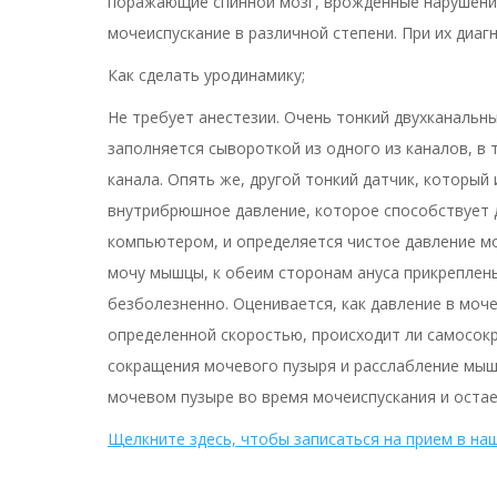
поражающие спинной мозг, врожденные нарушения
мочеиспускание в различной степени. При их диа
Как сделать уродинамику;
Не требует анестезии. Очень тонкий двухканальн
заполняется сывороткой из одного из каналов, в 
канала. Опять же, другой тонкий датчик, который
внутрибрюшное давление, которое способствует 
компьютером, и определяется чистое давление м
мочу мышцы, к обеим сторонам ануса прикреплен
безболезненно. Оценивается, как давление в моч
определенной скоростью, происходит ли самосок
сокращения мочевого пузыря и расслабление мышц
мочевом пузыре во время мочеиспускания и остае
Щелкните здесь, чтобы записаться на прием в на