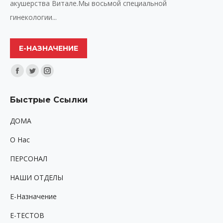
акушерства Витале.Мы восьмой специальной
гинекологии...
Е-НАЗНАЧЕНИЕ
Найдите нас:
Facebook
Twitter
Instagram
page
page
page
Быстрые Ссылки
opens
opens
opens
in
in
in
ДОМА
new
new
new
O Hac
window
window
window
ПЕРСОНАЛ
НАШИ ОТДЕЛЫ
Е-Назначение
Е-ТЕСТОВ