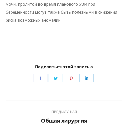
мочи, пролитой во время планового УЗИ при
беременности могут также быть полезными в снижении
риска возможных аномалий.
Поделиться этой записью
Share
Share
Share
Share
on
on
on
on
Facebook
Twitter
Pinterest
LinkedIn
Навигация
ПРЕДЫДУЩАЯ
по
Предыдущая
Общая хирургия
записям
запись: