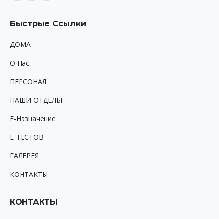
Facebook
Twitter
Instagram
page
page
page
Быстрые Ссылки
opens
opens
opens
in
in
in
ДОМА
new
new
new
O Hac
window
window
window
ПЕРСОНАЛ
НАШИ ОТДЕЛЫ
Е-Назначение
Е-ТЕСТОВ
ГАЛЕРЕЯ
КОНТАКТЫ
КОНТАКТЫ