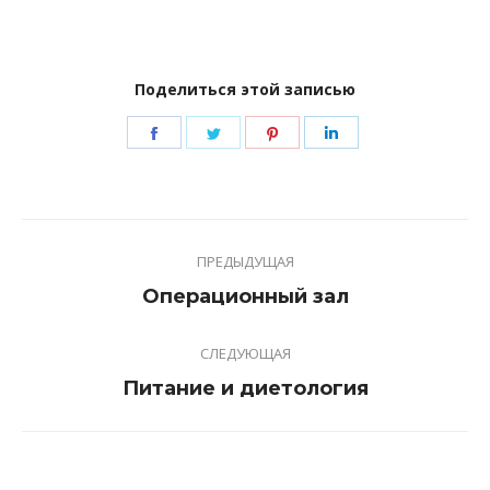
Поделиться этой записью
Share
Share
Share
Share
on
on
on
on
Facebook
Twitter
Pinterest
LinkedIn
Навигация
ПРЕДЫДУЩАЯ
по
Предыдущая
Операционный зал
записям
запись:
СЛЕДУЮЩАЯ
Следующая
Питание и диетология
запись: