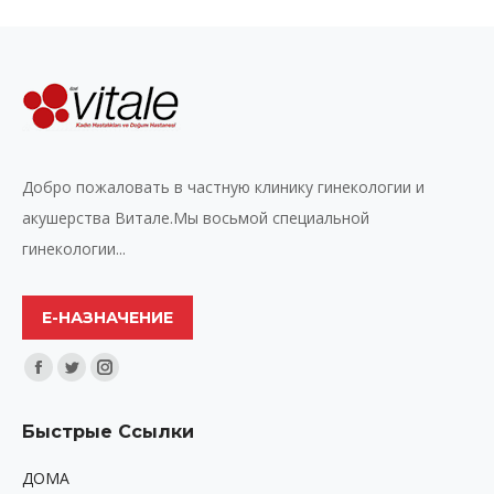
Добро пожаловать в частную клинику гинекологии и
акушерства Витале.Мы восьмой специальной
гинекологии...
Е-НАЗНАЧЕНИЕ
Найдите нас:
Facebook
Twitter
Instagram
page
page
page
Быстрые Ссылки
opens
opens
opens
in
in
in
ДОМА