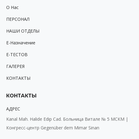
new
new
new
O Hac
window
window
window
ПЕРСОНАЛ
НАШИ ОТДЕЛЫ
Е-Назначение
Е-ТЕСТОВ
ГАЛЕРЕЯ
КОНТАКТЫ
КОНТАКТЫ
АДРЕС
Kanal Mah. Halide Edip Cad. Больница Витале № 5 МСКМ |
Конгресс-центр Gegenüber dem Mimar Sinan