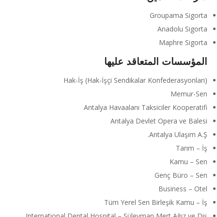
Groupama Sigorta
Anadolu Sigorta
Maphre Sigorta
المؤسسات المتعاقد عليها
Hak-İş (Hak-İşçi Sendikalar Konfederasyonları)
Memur-Sen
Antalya Havaalanı Taksiciler Kooperatifi
Antalya Devlet Opera ve Balesi
Antalya Ulaşım A.Ş.
Tarım – İş
Kamu – Sen
Genç Büro – Sen
Business – Otel
Tüm Yerel Sen Birleşik Kamu – İş
International Dental Hospital – Süleyman Mert Ağız ve Diş