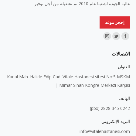
عالية الجودة لشعبنا عام 2010 تم تشغيله من أجل توفير
إحجز موعد
Find us on:
Instagram
Twitter
Facebook
page
page
page
الاتصالات
opens
opens
opens
in
in
in
العنوان
new
new
new
Kanal Mah. Halide Edip Cad. Vitale Hastanesi sitesi No:5 MSKM
window
window
window
| Mimar Sinan Kongre Merkezi Karşısı
الهاتف
0242 345 2828 (pbx)
البريد الإلكتروني
info@vitalehastanesi.com