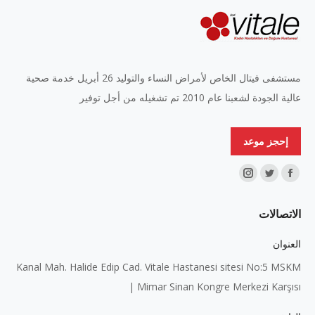
مستشفى فيتال الخاص لأمراض النساء والتوليد 26 أبريل خدمة صحية
عالية الجودة لشعبنا عام 2010 تم تشغيله من أجل توفير
إحجز موعد
Find us on:
Instagram
Twitter
Facebook
page
page
page
الاتصالات
opens
opens
opens
in
in
in
العنوان
new
new
new
Kanal Mah. Halide Edip Cad. Vitale Hastanesi sitesi No:5 MSKM
window
window
window
| Mimar Sinan Kongre Merkezi Karşısı