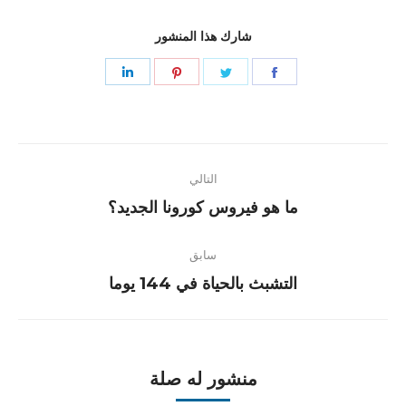
شارك هذا المنشور
Share
Share
Share
Share
on
on
on
on
LinkedIn
Pinterest
Twitter
Facebook
Post
التالي
navigation
Next
ما هو فيروس كورونا الجديد؟
post:
سابق
Previous
التشبث بالحياة في 144 يوما
post:
منشور له صلة