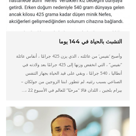
التشبث بالحياة في 144 يوما
وأصبح ‘نفيس’ من عائلته ، الذي يزن 425 جرامًا ، أنفاس عائلة
“نفيس” ، التي انخفض وزنها إلى 425 جرامًا بعد ولادته في
أنطاليا ، 540 جرامًا ، وبقي على قيد الحياة بجهاز التنفس
الصناعي بسبب رئتيه. لم تتطور. ابنتا الزوجين من جولكان –
بيرام بلجين ، اللذان قالا “مرحبًا” للعالم في الأسبوع 22 ،…