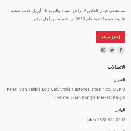
مستشفى فيتال الخاص لأمراض النساء والتوليد 26 أبريل خدمة صحية
عالية الجودة لشعبنا عام 2010 تم تشغيله من أجل توفير
إحجز موعد
Find us on:
Instagram
Twitter
Facebook
page
page
page
الاتصالات
opens
opens
opens
in
in
in
العنوان
new
new
new
Kanal Mah. Halide Edip Cad. Vitale Hastanesi sitesi No:5 MSKM
window
window
window
| Mimar Sinan Kongre Merkezi Karşısı
الهاتف
0242 345 2828 (pbx)