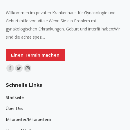
Willkommen im privaten Krankenhaus für Gynäkologie und
Geburtshilfe von Vitale.Wenn Sie ein Problem mit
gynäkologischen Erkrankungen, Geburt und interfit haben:Wir
sind die achte spezi...
Einen Termin machen
Finden Sie uns auf:
Facebook
Twitter
Instagram
page
page
page
Schnelle Links
opens
opens
opens
in
in
in
Startseite
new
new
new
Über Uns
window
window
window
Mitarbeiter/Mitarbeitenin