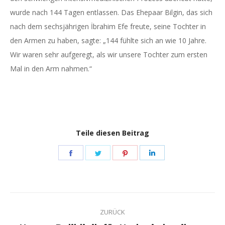
wurde nach 144 Tagen entlassen. Das Ehepaar Bilgin, das sich
nach dem sechsjährigen İbrahim Efe freute, seine Tochter in
den Armen zu haben, sagte: „144 fühlte sich an wie 10 Jahre.
Wir waren sehr aufgeregt, als wir unsere Tochter zum ersten
Mal in den Arm nahmen.“
Teile diesen Beitrag
Share
Share
Share
Share
on
on
on
on
Facebook
Twitter
Pinterest
LinkedIn
Kommentarnavigation
ZURÜCK