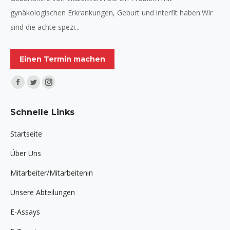
gynäkologischen Erkrankungen, Geburt und interfit haben:Wir
sind die achte spezi...
Einen Termin machen
Finden Sie uns auf:
Facebook
Twitter
Instagram
page
page
page
Schnelle Links
opens
opens
opens
in
in
in
Startseite
new
new
new
Über Uns
window
window
window
Mitarbeiter/Mitarbeitenin
Unsere Abteilungen
E-Assays