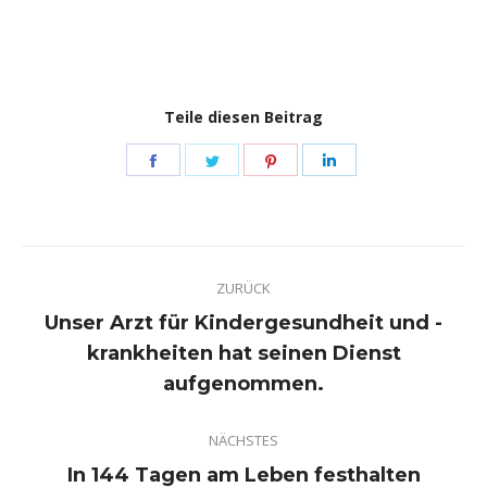
Teile diesen Beitrag
Share
Share
Share
Share
on
on
on
on
Facebook
Twitter
Pinterest
LinkedIn
Kommentarnavigation
ZURÜCK
Unser Arzt für Kindergesundheit und -
Vorheriger
krankheiten hat seinen Dienst
Beitrag:
aufgenommen.
NÄCHSTES
Nächster
In 144 Tagen am Leben festhalten