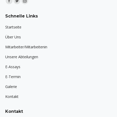
Finden Sie uns auf:
Facebook
Twitter
Instagram
page
page
page
Schnelle Links
opens
opens
opens
in
in
in
Startseite
new
new
new
Über Uns
window
window
window
Mitarbeiter/Mitarbeitenin
Unsere Abteilungen
E-Assays
E-Termin
Galerie
Kontakt
Kontakt