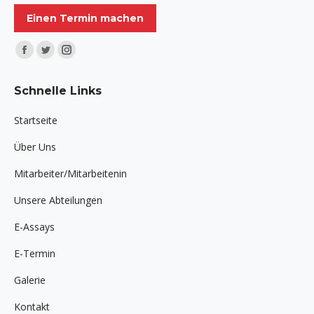
Einen Termin machen
Finden Sie uns auf:
Facebook
Twitter
Instagram
page
page
page
Schnelle Links
opens
opens
opens
in
in
in
Startseite
new
new
new
Über Uns
window
window
window
Mitarbeiter/Mitarbeitenin
Unsere Abteilungen
E-Assays
E-Termin
Galerie
Kontakt