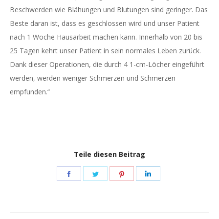
Beschwerden wie Blähungen und Blutungen sind geringer. Das
Beste daran ist, dass es geschlossen wird und unser Patient
nach 1 Woche Hausarbeit machen kann. Innerhalb von 20 bis
25 Tagen kehrt unser Patient in sein normales Leben zurück.
Dank dieser Operationen, die durch 4 1-cm-Löcher eingeführt
werden, werden weniger Schmerzen und Schmerzen
empfunden.“
Teile diesen Beitrag
Share
Share
Share
Share
on
on
on
on
Facebook
Twitter
Pinterest
LinkedIn