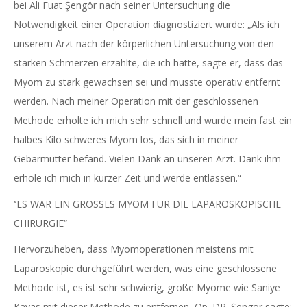
bei Ali Fuat Şengör nach seiner Untersuchung die
Notwendigkeit einer Operation diagnostiziert wurde: „Als ich
unserem Arzt nach der körperlichen Untersuchung von den
starken Schmerzen erzählte, die ich hatte, sagte er, dass das
Myom zu stark gewachsen sei und musste operativ entfernt
werden. Nach meiner Operation mit der geschlossenen
Methode erholte ich mich sehr schnell und wurde mein fast ein
halbes Kilo schweres Myom los, das sich in meiner
Gebärmutter befand. Vielen Dank an unseren Arzt. Dank ihm
erhole ich mich in kurzer Zeit und werde entlassen.“
‘’ES WAR EIN GROSSES MYOM FÜR DIE LAPAROSKOPISCHE
CHIRURGIE“
Hervorzuheben, dass Myomoperationen meistens mit
Laparoskopie durchgeführt werden, was eine geschlossene
Methode ist, es ist sehr schwierig, große Myome wie Saniye
Kayas mit dieser Methode zu entfernen, Op. DR. Şengör sagte: