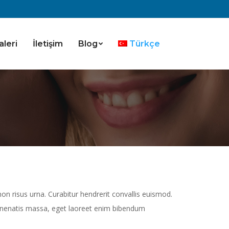
aleri
İletişim
Blog
Türkçe
non risus urna. Curabitur hendrerit convallis euismod.
 venenatis massa, eget laoreet enim bibendum