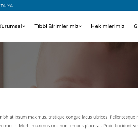
ANTALYA
Kurumsal
Tıbbi Birimlerimiz
Hekimlerimiz
G
 nibh at ipsum maximus, tristique congue lacus ultrices. Pellentesque 
pien mollis. Morbi maximus orci non tempus placerat. Proin tincidunt