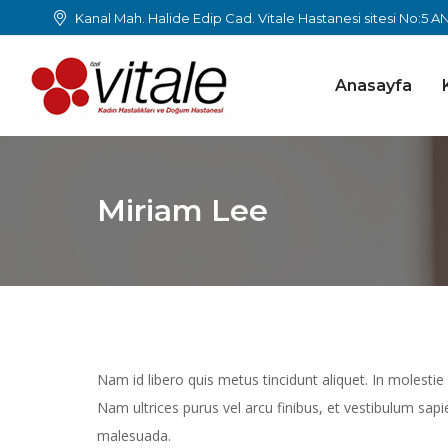
Kanal Mah. Halide Edip Cad. Vitale Hastanesi sitesi No:5 
Anasayfa
Miriam Lee
Nam id libero quis metus tincidunt aliquet. In molestie
Nam ultrices purus vel arcu finibus, et vestibulum sa
malesuada.