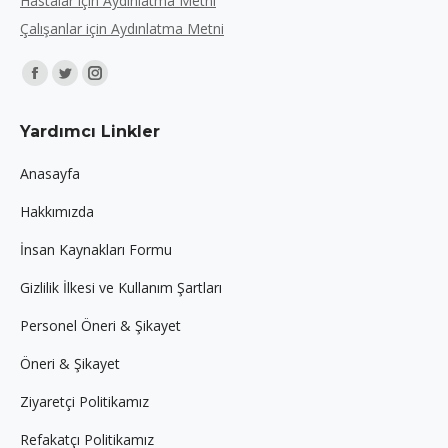
Hastalar için Aydınlatma Metni
Çalışanlar için Aydınlatma Metni
Find us on:
Facebook
Twitter
Instagram
page
page
page
Yardımcı Linkler
opens
opens
opens
in
in
in
Anasayfa
new
new
new
Hakkımızda
window
window
window
İnsan Kaynakları Formu
Gizlilik İlkesi ve Kullanım Şartları
Personel Öneri & Şikayet
Öneri & Şikayet
Ziyaretçi Politikamız
Refakatçı Politikamız