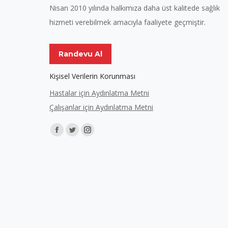
Nisan 2010 yılında halkımıza daha üst kalitede sağlık
hizmeti verebilmek amacıyla faaliyete geçmiştir.
Randevu Al
Kişisel Verilerin Korunması
Hastalar için Aydınlatma Metni
Çalışanlar için Aydınlatma Metni
Find us on:
Facebook
Twitter
Instagram
page
page
page
opens
opens
opens
in
in
in
new
new
new
window
window
window