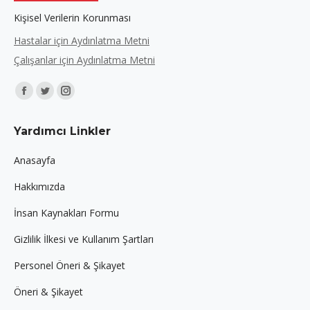
Kişisel Verilerin Korunması
Hastalar için Aydınlatma Metni
Çalışanlar için Aydınlatma Metni
Find us on:
Facebook
Twitter
Instagram
page
page
page
Yardımcı Linkler
opens
opens
opens
in
in
in
Anasayfa
new
new
new
Hakkımızda
window
window
window
İnsan Kaynakları Formu
Gizlilik İlkesi ve Kullanım Şartları
Personel Öneri & Şikayet
Öneri & Şikayet